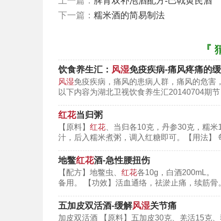
上一篇：
脾肾双补泡酒配方-巴戟黄芪酒
下一篇：
糯米酒的简易制法
用法
『 
冷浸法浸泡30天后，滤渣使用，均
饮食养生汇：
风湿
免疫疾病-痛风疼痛的缓解
裹在患处。涂抹前药酒最好先隔水温热，
风湿
免疫疾病，痛风的患病人群，痛风的危害
以下内容为湖北卫视饮食养生汇20140704期
红花
当归粥
【原料】
红花
、当归各10克，丹参30克，糯米
汁，后入糯米煮粥，调入红糖即可。【用法】 
地鳖
红花
酒-急性腰扭伤
【配方】地鳖虫、
红花
各10g，白酒200mL
备用。 【功效】活血通络，祛淤止痛，续筋骨
五加皮双活酒-缓解
风湿
关节痛
加皮双活酒 【原料】五加皮30克、羌活15克、