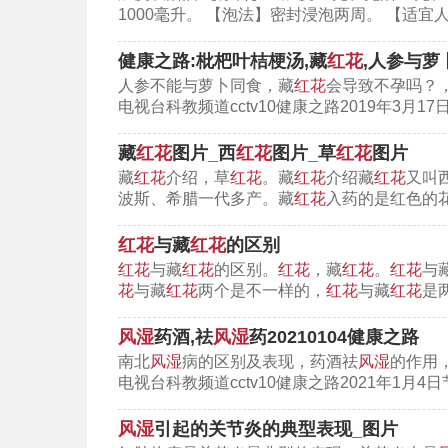
1000毫升。 【泡法】密封浸泡两周。 【适宜
健康之路:枇杷叶桔梗汤,藏
红花
,人参与萝卜
人参不能与萝卜同食，藏
红花
会导致不孕吗？
功效
电视台科教频道cctv10健康之路2019年3月1
藏
红花
图片_西
红花
图片_草
红花
图片
缓解冬季关节疼痛，针对风湿和跌
藏
红花
介绍，草
红花
。藏
红花
介绍藏
红花
又叫
要揉动。
波斯、希腊一代多产。藏
红花
入药的是红色的花
功效解析
红花
与藏
红花
的区别
红花
与藏
红花
的区别。
红花
，藏
红花
。
红花
与
花
与藏
红花
两个是不一样的，
红花
与藏
红花
是
苏木：活血、通脉、止痛、通络，治
风湿
药酒,祛
风湿
药20210104健康之路
红花：活血化瘀。
南北
风湿
病的区别及表现，药酒祛
风湿
的作用
续断：不光可以疏经、活血、止疼
电视台科教频道cctv10健康之路2021年1月
好。
风湿
引起的关节炎的典型表现_图片