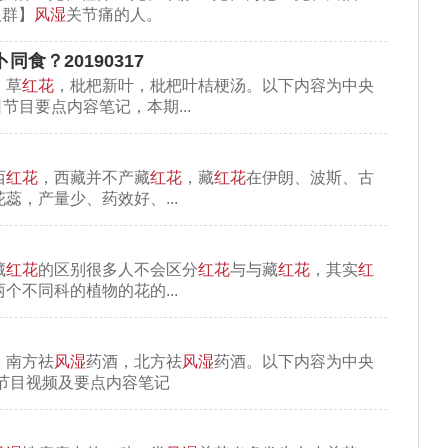
人群】
风湿
关节痛的人。
同食？20190317
，草
红花
，枇杷新叶，枇杷叶桔梗汤。以下内容为中央
7日节目要点内容笔记，本期...
打损伤有很好的帮助。注意：跌打损伤涂抹上后不
西
红花
，西藏并不产藏
红花
，藏
红花
在伊朗、波斯、古
蕊，产量少、药效好、...
藏
红花
的区别很多人不会区分
红花
与与藏
红花
，其实
红
两个不同科的植物的花的...
风湿时常常用到苏木。
，南方祛
风湿
药酒，北方祛
风湿
药酒。以下内容为中央
、治疗风湿，同时它补肝肾、加筋骨的作用非常
4日节目视频及要点内容笔记