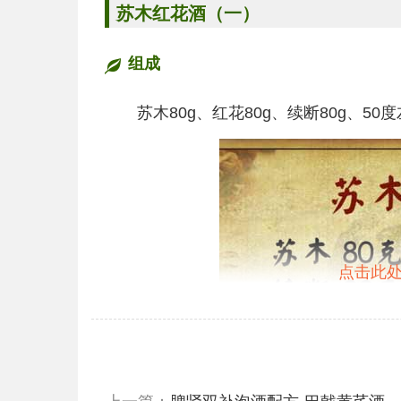
苏木红花
酒
（一）
组成
苏木80g、红花80g、续断80g、50度
点击此处