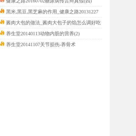
健康之路20160702糖尿病传言辩真假(四)
黑米,黑豆,黑芝麻的作用_健康之路20131227
酱肉大包的做法_酱肉大包子的馅怎么调好吃
养生堂20140113动物内脏的营养(2)
养生堂20141107关节损伤-养骨术