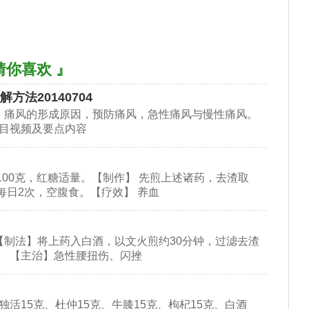
猜你喜欢 』
匀涂抹到患处即可，多余的药酒可以用沙布吸干包
方法20140704
如下图。
，痛风的形成原因，预防痛风，急性痛风与慢性痛风。
节目视频及要点内容
100克，红糖适量。【制作】 先煎上述诸药，去渣取
每日2次，空腹食。【疗效】 养血
。 【制法】将上药入白酒，以文火煎约30分钟，过滤去渣
。 【主治】急性腰扭伤、闪挫
独活15克、杜仲15克、牛膝15克、枸杞15克、白酒