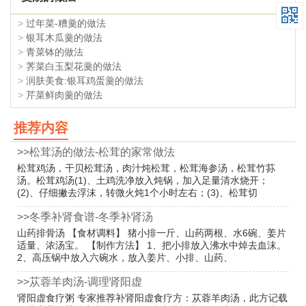
>
过年菜-糟羹的做法
>
银耳木瓜羹的做法
>
青菜钵的做法
>
荠菜白玉梨花羹的做法
>
润肤美食:银耳鸡蛋羹的做法
>
芹菜鲜肉羹的做法
推荐内容
>>松茸汤的做法-松茸的家常做法
松茸鸡汤，干贝松茸汤，肉汁炖松茸，松茸海参汤，松茸竹荪
汤。松茸鸡汤(1)、土鸡洗净放入炖锅，加入足量清水烧开；
(2)、仔细撇去浮沫，转微火炖1个小时左右；(3)、松茸切
>>冬季补肾食谱-冬季补肾汤
山药排骨汤 【食材调料】 猪小排一斤、山药两根、水6碗、姜片
适量、浓汤宝。 【制作方法】 1、把小排放入沸水中焯去血沫。
2、高压锅中放入六碗水，放入姜片、小排、山药、
>>苁蓉羊肉汤-调理肾阳虚
肾阳虚食疗粥 专家推荐补肾阳虚食疗方：苁蓉羊肉汤，此方记载