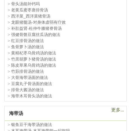
>
骨头汤能补钙吗
>
老黄瓜蜜枣唐排骨汤
>
西洋菜_西洋菜猪骨汤
>
龙眼猪髓汤-对身体虚弱有疗效
>
补肚益肾-杜仲牛膝猪脊骨汤
>
强健骨骼豆腐丝瓜汤的做法
>
红豆排骨汤的做法
>
鱼骨萝卜汤的做法
>
黄精杞枣乌骨鸡汤的做法
>
竹蔗胡萝卜猪骨汤的做法
>
陈皮草果乌骨鸡汤的做法
>
竹荪排骨汤的做法
>
大骨海带汤面的做法
>
豆腐丸子骨汤面的做法
>
排骨大酱汤的做法
>
海带木耳骨头汤的做法
更多...
海带汤
>
银鱼豆干海带汤的做法
>
木耳海带汤-木耳海带能一起吃吗