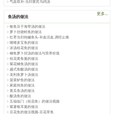
>
气血双补-当归黄芪乌鸡汤
更多...
鱼汤的做法
>
银鱼豆干海带汤的做法
>
萝卜丝烧鳕鱼的做法
>
红枣当归炖鳙鱼头-补血活血,调经止痛
>
啫啫多宝鱼的做法
>
浓汤桂花鱼的做法
>
鲫鱼萝卜丝汤的做法与营养价值
>
桂花黄鱼羹的做法
>
菊花鲫鱼汤的做法
>
越式鱼酸汤的做法
>
龙利鱼萝卜汤做法
>
菠菜鲈鱼的做法
>
家庭炖鱼的做法
>
黄瓜鱼汤的做法
>
酸汤鱼的做法
>
五福临门（桂花鱼）的做法视频
>
紫薯银耳羹的做法
>
豆花鱼的做法视频-豆花草鱼