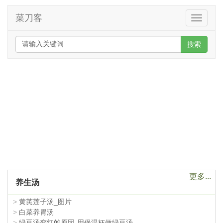
菜刀客
Toggle
navigati
搜索
更多...
养生汤
>
黄芪莲子汤_图片
>
白菜养胃汤
>
绿豆汤变红的原因-用保温杯做绿豆汤