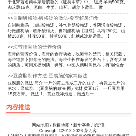
于北宋著名药学家唐慎微的《证类本草》中。 组成 羊肉500克、
肉苁蓉15克、葱白、生姜、山药、胡萝卜适量。 做
>>自制酸梅汤-酸梅汤的做法-夏季解暑消食
自制酸梅汤，加味酸梅汤，补气养阴酸梅汤，养阴活血酸梅汤，
巧做酸梅汤，收阳酸梅汤。自制酸梅汤【组成】乌梅250克、山
楂250克、桂花50克、甘草50克，红糖或冰糖适量。【
>>海带排骨汤的营养价值
海带的营养价值，海带的食疗功效，吃海带的禁忌，相关记载，
海带结萝卜排骨汤的做法。海带生长在海底的岩石上，含有大量
的碘质，可用来提制碘、钾等。中医入药时叫昆布，有“碱性食
>>豆腐脑制作方法-豆腐脑的家常做法
豆腐脑的做法 简介 一斤的黄豆泡成二斤的豆子，再竞上七斤的
凉水，磨成浆。 (豆腐脑的做法-图) 食材 黄豆1斤、一斤豆浆用
15克石膏。 做法 1、黄豆洗净泡透，泡透后一
内容推送
网站地图
/
栏目地图
/
新华字典
/
it资讯
Copyright ©2013-2026 菜刀客