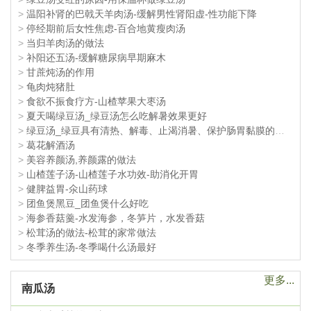
>
温阳补肾的巴戟天羊肉汤-缓解男性肾阳虚-性功能下降
>
停经期前后女性焦虑-百合地黄瘦肉汤
>
当归羊肉汤的做法
>
补阳还五汤-缓解糖尿病早期麻木
>
甘蔗炖汤的作用
>
龟肉炖猪肚
>
食欲不振食疗方-山楂苹果大枣汤
>
夏天喝绿豆汤_绿豆汤怎么吃解暑效果更好
>
绿豆汤_绿豆具有清热、解毒、止渴消暑、保护肠胃黏膜的作用
>
葛花解酒汤
>
美容养颜汤,养颜露的做法
>
山楂莲子汤-山楂莲子水功效-助消化开胃
>
健脾益胃-氽山药球
>
团鱼煲黑豆_团鱼煲什么好吃
>
海参香菇羹-水发海参，冬笋片，水发香菇
>
松茸汤的做法-松茸的家常做法
>
冬季养生汤-冬季喝什么汤最好
更多...
南瓜汤