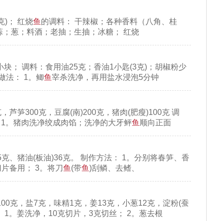
克)； 红烧
鱼
的调料： 干辣椒；各种香料（八角、桂
；葱；料酒；老抽；生抽；冰糖； 红烧
虾,咸蛋黄炒小河虾
1小块； 调料：食用油25克；香油1小匙(3克)；胡椒粉少
 做法： 1。鲫
鱼
宰杀洗净，再用盐水浸泡5分钟
，芦笋300克，豆腐(南)200克，猪肉(肥瘦)100克 调
： 1。猪肉洗净绞成肉馅；洗净的大牙鲆
鱼
顺向正面
25克、猪油(板油)36克。 制作方法： 1。分别将春笋、香
片备用； 3。将刀
鱼
(带
鱼
)刮鳞、去鳍、
100克，盐7克，味精1克，姜13克，小葱12克，淀粉(蚕
160203
： 1。姜洗净，10克切片，3克切丝； 2。葱去根