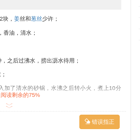
2块，
姜
丝和
葱丝
少许；
，香油，清水；
钟，之后过沸水，捞出沥水待用；
丝；
入加了清水的砂锅，水沸之后转小火，煮上10分
阅读剩余的75%
姜
丝和银鱼翻炒出香，然后将砂锅中的海带连汤一
，最后撒上适量的盐，滴上香油，出锅前加入白胡
错误指正