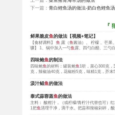
上一篇：
柴鱼猪骨海带汤的做法
下一篇：
青白鲤鱼汤的做法-奶白色鲤鱼汤
『 
鲜果脆皮
鱼
的做法【视频+笔记】
【食材调料】
鱼
露（
鱼
酱油）、 柠檬 、芒
骤】 1、锅中加入一勺
鱼
露、四勺白醋、三勺白
四味鲍
鱼
的制法
四味鲍
鱼
的材料：罐装鲍
鱼
1听，菜心300克，
克，辣椒油40克，花椒粉5克，味精1克，芥末5
汲汁鲳
鱼
的做法
泰式蒜蓉蒸
鱼
的做法
主料： 酸柑汁，（或柠檬/青柠汁代替也可）
1把
鱼
清理干净，滴干水。把蒜和辣椒剁碎，酸