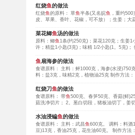
红烧
鱼
的做法
相关内容：
红烧
鱼
的原料： 草
鱼
半条(又名皖
鱼
，重约500
皮、草果、香叶、花椒，可不放）；生姜；大蒜
银鱼佛手炒鸡蛋缓解春节食欲不振
菜花鲫
鱼
汤的做法
健康之路20180409杨志敏:银鱼,河
原料：鲫
鱼
1条(约250克)；菜花120克；生姜
火方沅沅银鱼的做法
许；精盐1小匙(3克)；味精 1/2小匙(1。5克)；
银鱼火锅的做法
鱼
扇海参的做法
雪花银鱼的做法
食谱原料： 主料：鲆1000克，海参(水浸)750克
料：盐3克，味精2克，植物油25克 制作方法
海带排骨汤的营养价值
红烧刀
鱼
的做法
海带的营养价值-功效与作用
食谱原料： 带
鱼
500克、春笋50克、香菇(鲜)
菇洗净切片； 2。葱白切段，猪板油切丁，姜切
昆布的功效作用-海带
绿豆海带汤-功效与作用
水油浸鳊
鱼
的做法
食谱原料： 主料：武昌
鱼
600克。 调料：料酒
中华医药：海带,海参,鲍鱼的功效作用20
豆)13克，香油25克，花生油60克。 制作方法