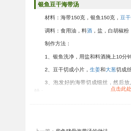
银鱼
豆干
海带
汤
材料：海带150克，银鱼150克，
豆干
调料：食用油，料
酒
，盐，白胡椒粉
制作方法：
1、银鱼洗净，用盐和料酒腌上10分
2、豆干切成小片，
生姜
和
大葱
切成
3、泡发好的海带切成细丝，然后放
点击此处
钟；
4、另起一锅，锅热后放底油，下葱
同倒入锅内，加入豆干，继续煮上5分钟
椒粉，搅拌均匀，即可盛碗食用了。