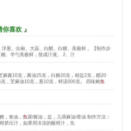
猜你喜欢 』
果、洋葱、尖椒、大蒜、白醋、白糖、美极鲜， 【制作步
糖、半勺美极鲜，熬成汁液。 2、汁
芝麻酱10克，酱油25克，白糖20克，精盐2克，醋20
克，芝麻油10克，葱10克，鲜汤500克。 四味鲍
鱼
红糖，食油，
鱼
露/酱油，盐，几滴麻油/香油 制作方法：
柑挤出汁，如果用冷冻的酸柑汁，先