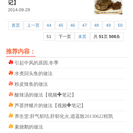
记】
2014-09-29
首页
上一页
44
45
46
47
48
49
50
51
下一页
末页
共
51
页
508
条
推荐内容：
引起中风的原因,冬季
水煮回头鱼的做法
粉皮辣鱼的做法
酸辣汤的做法【视频+笔记】
芦荟拌螺片的做法【视频+笔记】
养生堂:肝气郁结,肝郁化火,逍遥散20130622程凯
素烧鹅的做法