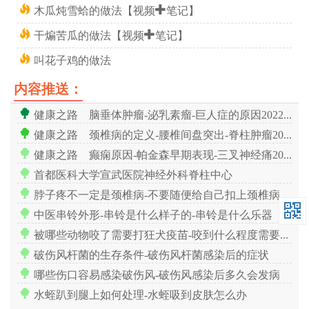
木瓜炖雪蛤的做法【视频+笔记】
干煸苦瓜的做法【视频+笔记】
叫花子鸡的做法
内容推送：
健康之路 脑垂体肿瘤-泌乳素瘤-巨人症的原因20221026
健康之路 颈椎病的定义-腰椎间盘突出-脊柱肿瘤20221027
健康之路 癫痫原因-帕金森早期表现-三叉神经痛20221028
首都医科大学宣武医院神经外科脊柱中心
脖子疼不一定是颈椎病-不要随便给自己扣上颈椎病的帽子
中医串铃外形-串铃是什么样子的-串铃是什么乐器
被哪些动物咬了需要打狂犬疫苗-咬到什么程度需要打狂犬疫苗
破伤风杆菌的生存条件-破伤风杆菌感染后的症状
哪些伤口容易感染破伤风-破伤风感染后多久会发病
水蛭趴到腿上如何处理-水蛭吸到皮肤怎么办