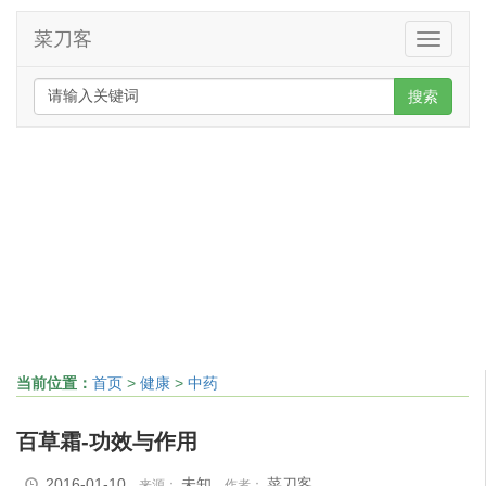
菜刀客
Toggle
navigati
搜索
当前位置：
首页
>
健康
>
中药
百草霜-功效与作用
2016-01-10
未知
菜刀客
来源：
作者：