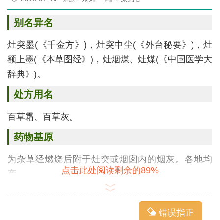
别名异名
灶突墨(《千金方》)，灶突中尘(《外台秘要》)，灶
额上墨(《本草图经》)，灶烟煤、灶煤(《中国医学大
辞典》)。
处方用名
百草霜、百草灰。
药物基原
为杂草经燃烧后附于灶突或烟囱内的烟灰。各地均
点击此处阅读剩余的89%
产。
主要成分
错误指正
主含碳粒。