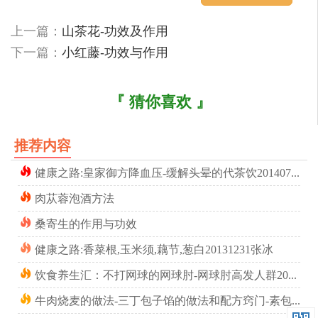
药理作用
上一篇：
山茶花-功效及作用
下一篇：
小红藤-功效与作用
抗菌，止血，止泻。
加工炮制
『 猜你喜欢 』
筛制：将灶突或烟囱内的黑灰，轻轻刮下，用细筛筛
去杂质。
推荐内容
性味归经
健康之路:皇家御方降血压-缓解头晕的代茶饮20140729
肉苁蓉泡酒方法
【性味】辛、苦，温。
桑寄生的作用与功效
【归经】入肺、胃、肝、肾四经。
健康之路:香菜根,玉米须,藕节,葱白20131231张冰
饮食养生汇：不打网球的网球肘-网球肘高发人群20140624
牛肉烧麦的做法-三丁包子馅的做法和配方窍门-素包子有哪些馅料