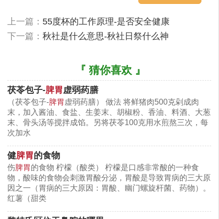
四种补脾健胃的养生汤
上一篇：
55度杯的工作原理-是否安全健康
胃的大小
下一篇：
秋社是什么意思-秋社日祭什么神
人的胃大约为一个拳头大小，一旦食物进入后可以膨
『 猜你喜欢 』
大到数十倍。成年男性的胃容积约为1400ml，成年
女性的胃容积约为1200ml。正常情况下，胃扩张到
茯苓包子-
脾胃
虚弱药膳
最大时，男性可达2400ml，女性可达2000ml，当胃
（茯苓包子-
脾胃
虚弱药膳） 做法 将鲜猪肉500克剁成肉
末，加入酱油、食盐、生姜末、胡椒粉、香油、料酒、大葱
扩张到极限时称为急性胃扩张。
末、骨头汤等搅拌成馅。另将茯苓100克用水煎熬三次，每
次加水
健
脾胃
的食物
伤
脾胃
的食物 柠檬（酸类） 柠檬是口感非常酸的一种食
物，酸味的食物会刺激胃酸分泌，胃酸是导致胃病的三大原
因之一（胃病的三大原因：胃酸、幽门螺旋杆菌、药物）。
红薯（甜类