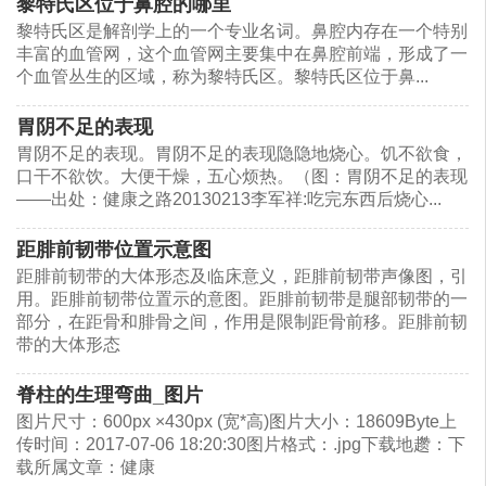
黎特氏区位于鼻腔的哪里
黎特氏区是解剖学上的一个专业名词。鼻腔内存在一个特别
丰富的血管网，这个血管网主要集中在鼻腔前端，形成了一
个血管丛生的区域，称为黎特氏区。黎特氏区位于鼻...
胃阴不足的表现
胃阴不足的表现。胃阴不足的表现隐隐地烧心。饥不欲食，
口干不欲饮。大便干燥，五心烦热。（图：胃阴不足的表现
——出处：健康之路20130213李军祥:吃完东西后烧心...
距腓前韧带位置示意图
距腓前韧带的大体形态及临床意义，距腓前韧带声像图，引
用。距腓前韧带位置示的意图。距腓前韧带是腿部韧带的一
部分，在距骨和腓骨之间，作用是限制距骨前移。距腓前韧
带的大体形态
脊柱的生理弯曲_图片
（图：胃的位置——图片源于网络）
图片尺寸：600px ×430px (宽*高)图片大小：18609Byte上
传时间：2017-07-06 18:20:30图片格式：.jpg下载地趱：下
相关阅读：
载所属文章：健康