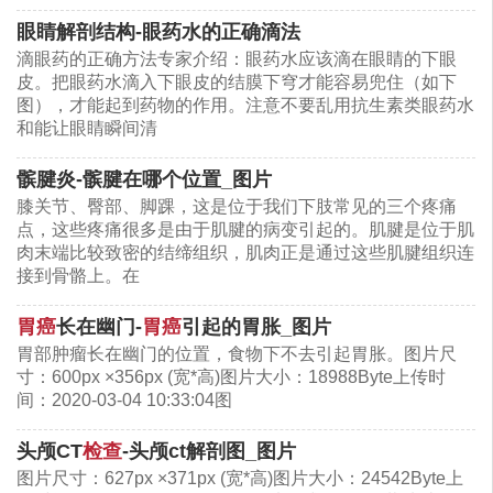
婴儿胃的大小
眼睛解剖结构-眼药水的正确滴法
滴眼药的正确方法专家介绍：眼药水应该滴在眼睛的下眼
胃能被撑多大
皮。把眼药水滴入下眼皮的结膜下穹才能容易兜住（如下
图），才能起到药物的作用。注意不要乱用抗生素类眼药水
胃的结构组成
和能让眼睛瞬间清
1.贲门：食管与胃交界处，在第11胸椎左侧，其近端
髌腱炎-髌腱在哪个位置_图片
为食管下端括约肌，位于膈食管裂孔下2-3cm，与第
膝关节、臀部、脚踝，这是位于我们下肢常见的三个疼痛
点，这些疼痛很多是由于肌腱的病变引起的。肌腱是位于肌
七肋软骨胸骨关节处于同一平面。
肉末端比较致密的结缔组织，肌肉正是通过这些肌腱组织连
接到骨骼上。在
2.胃底：胃的最上部分，位于贲门至胃大弯水平连线
之上。胃底上界为横膈，其外侧为脾，食道与胃底的
胃癌
长在幽门-
胃癌
引起的胃胀_图片
左侧为His角。
胃部肿瘤长在幽门的位置，食物下不去引起胃胀。图片尺
寸：600px ×356px (宽*高)图片大小：18988Byte上传时
间：2020-03-04 10:33:04图
3.胃体：胃底以下部分为胃体，其左界为胃大弯，右
界为胃小弯；胃小弯垂直向下突然转向右，其交界处
头颅CT
检查
-头颅ct解剖图_图片
为胃角切迹，胃角切迹到对应的胃大弯连医学`教育
图片尺寸：627px ×371px (宽*高)图片大小：24542Byte上