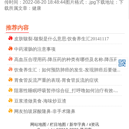
网搜集整理线为其下界。胃体所占面积最大，含大多
传时间：2022-08-20 18:48:44图片格式：.jpg下载地址：下
载所属文章：健康
数壁细胞。
4.胃窦：胃角切迹向右至幽门的部分称为胃窦部，主
推荐内容
要为G细胞。
皮肤皲裂-皲裂是什么意思:饮食养生汇20141117
5.幽门：位于第一腰椎右侧，幽门括约肌连接胃窦和
中药灌肠的注意事项
十二指肠。
高血压合理用药-降压药的种类有哪些及名称-降压药的副作用及吃法
饮食养生汇：如何预防肺癌的发生-发现肺癌后要做什么20151103
胃食管反流严重的表现-胃食管反流的症状
阻塞性睡眠呼吸暂停综合征_打呼噜如何治疗有效-健康之路20240321
豆浆渣做美食-海味炒豆渣
网友拍玻尿酸隆鼻-非手术隆鼻
网站地图
/
栏目地图
/
新华字典
/
it资讯