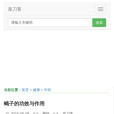
菜刀客
Toggle
navigati
搜索
当前位置：
首页
>
健康
>
中药
蝎子的功效与作用
2016-05-06
网络
菜刀客
来源：
作者：