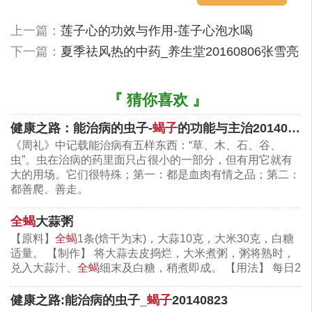
上一篇：
莲子心的功效与作用-莲子心泡水喝
下一篇：
夏季祛风热的中药_养生堂20160806张雪亮
『 猜你喜欢 』
（图：蝎子）-图片源于网络
健康之路：能治病的虫子-
蝎子
的功能与主治20140605
蝎子的药用和食用方法
《周礼》中记载能治病有五样东西：“草、木、石、谷、
虫”。虫在治病的药里面只占很小的一部分，但有用它就有
蝎子治疗口眼歪斜名方——牵正散
大的用场。它们很特殊；第一：都是血肉有情之品；第二：
都善爬、善走。
【组成】全蝎、白附子、白僵蚕。
全蝎
大蒜粥
【用法】磨成粉各0.5克，混合冲服，早晚各一次。
【原料】
全蝎
1条(焙干为末)，大蒜10克，大米30克，白糖
适量。 【制作】 将大蒜去皮捣烂，大米煮粥，粥将熟时，
配合针灸可治外风导致的口眼歪斜。
兑入大蒜汁、
全蝎
细末及白糖，稍煮即成。 【用法】 每日2
健康之路:能治病的虫子_
蝎子
20140823