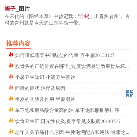
使用成药相对安全。
蝎子
_图片
蝎子泡
酒
的功效
在宋代的《图经本草》中曾记载：“
全蝎
，出青州者良”。古
时的青州就是今天的山东半岛一带。
蝎酒可起到通络止痛的作用，对于各种关节疼痛都有
一定的疗效。
推荐内容
蝎子泡酒的方法
如何降低蔬菜中硝酸盐的含量-养生堂20130127
蝎子泡酒以活蝎为好，如果没有活蝎药店里卖的炮制
股骨头的正确位置在哪里_过度饮酒易导致股骨头坏死的原因
过的蝎子也行。买的时候要注意，要挑选比较完整的
小暑养生知识-小满养生茶饮
蝎子，特别是尾部要完整。选用高度白酒（最好60度
面瘫的症状,治疗及原因
以上），白酒与蝎子按10：1的比率泡制半个月后才
半夏的功效及作用-半夏图片
可饮用。每天用量3~5钱。蝎子为毒性药物，泡酒方
单不饱和脂肪酸含量高的油-单不饱和脂肪酸排序
法及用法最好咨询医生的建议。
饮食养生汇:日光性皮炎,夏季常见皮肤病20140725
蝎子服用注意事项
老年人关节痛什么原因-牛膝泡酒配方和用法-健康之路20150110