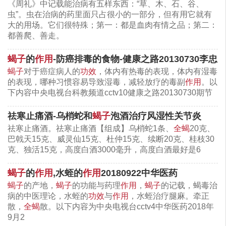
《周礼》中记载能治病有五样东西：“草、木、石、谷、
虫”。虫在治病的药里面只占很小的一部分，但有用它就有
大的用场。它们很特殊；第一：都是血肉有情之品；第二：
都善爬、善走。
蝎子
的
作用
-防癌排毒的食物-健康之路20130730李忠
蝎子
对于癌症病人的
功效
，体内有热毒的表现，体内有湿毒
的表现，哪种习惯容易导致湿毒，减轻放疗的毒副
作用
。以
下内容中央电视台科教频道cctv10健康之路20130730期节
（图：蝎子治疗中风）
祛寒止痛酒-乌梢蛇和
蝎子
泡酒治疗风湿性关节炎
祛寒止痛酒。祛寒止痛酒【组成】乌梢蛇1条、
全蝎
20克、
蝎子的镇痛作用
巴戟天15克、威灵仙15克、杜仲15克、续断20克、桂枝30
克、独活15克，高度白酒3000毫升，高度白酒最好是6
蝎子有镇痛作用，可治疗带状疱疹后遗疼痛。
蝎子
的
作用
,水蛭的
作用
20180922中华医药
蝎尾的毒性最强
蝎子
的产地，
蝎子
的功能与药理
作用
，
蝎子
的记载，蝎毒治
病的中医理论，水蛭的
功效
与
作用
，水蛭治疗腿麻。牵正
蝎子毒性最强的是尾部，尾部的毒性要比其它地方强
散，
全蝎
散。以下内容为中央电视台cctv4中华医药2018年
六倍。但用药时不是光用尾部，而用的是全蝎，一般
9月2