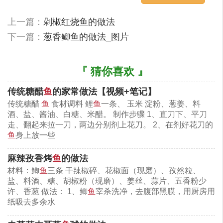
3）把煎好的鱼段放入锅内焖一会儿，入味收汁；马
上一篇：
剁椒红烧鱼的做法
上快熟的时候下少许盐，将切好的葱花撒上，关火
下一篇：
葱香鲫鱼的做法_图片
好吃的红烧鱼就出锅了：）快速搞定一个好吃的菜，
非常适合下班回来饥肠辘辘的童鞋们
『 猜你喜欢 』
传统糖醋
鱼
的家常做法【视频+笔记】
传统糖醋
鱼
食材调料 鲤
鱼
一条、 玉米 淀粉、葱姜、料
酒、盐、酱油、白糖、米醋。 制作步骤 1、直刀下、平刀
走、翻起来拉一刀，两边分别剂上花刀。 2、在剂好花刀的
鱼
身上放一些
麻辣孜香烤
鱼
的做法
材料：鲫
鱼
三条 干辣椒碎、花椒面（现磨）、孜然粒、
盐、料酒、糖、胡椒粉（现磨）、姜丝、蒜片、五香粉少
许、香葱 做法： 1、鲫
鱼
宰杀洗净，去腹部黑膜，用厨房用
纸吸去多余水