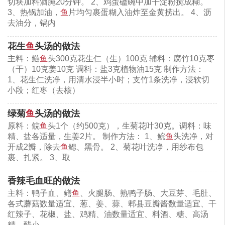
切块加料酒腌20分钟。 2、鸡蛋磕碗中加干淀粉搅成糊。
3、热锅加油，
鱼
片均匀裹蛋糊入油炸至金黄捞出。 4、沥
去油分，锅内
花生
鱼
头汤的做法
主料：鲢
鱼
头300克花生仁（生）100克 辅料：腐竹10克枣
（干）10克姜10克 调料：盐3克植物油15克 制作方法：
1、花生仁洗净，用清水浸半小时；支竹1条洗净，浸软切
小段；红枣（去核）
绿菊
鱼
头汤的做法
原料：鲩
鱼
头1个（约500克），生菊花叶30克。调料：味
精、盐各适量，生姜2片。 制作方法： 1、鲩
鱼
头洗净，对
开成2瓣，除去
鱼
鳃、黑骨。 2、菊花叶洗净，用纱布包
裹、扎紧。 3、取
香辣毛血旺的做法
主料：鸭子血、鳝
鱼
、火腿肠、熟鸭子肠、大豆芽、毛肚、
各式蘑菇数量适宜、葱、姜、蒜、郫县豆瓣酱数量适宜、干
红辣子、花椒、盐、鸡精、油数量适宜、料酒、糖、高汤
精、醋小