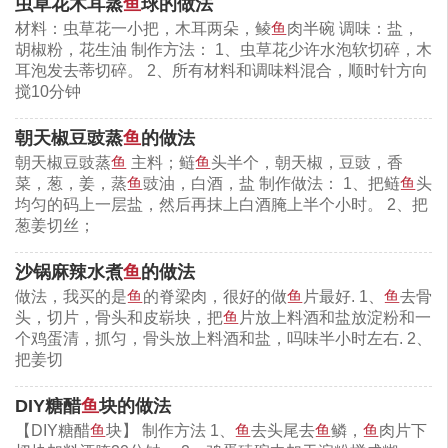
虫草花木耳蒸
鱼
球的做法
材料：虫草花一小把，木耳两朵，鲮
鱼
肉半碗 调味：盐，
转载须保留网址：
胡椒粉，花生油 制作方法： 1、虫草花少许水泡软切碎，木
https://www.caidaoke.com/jiachang/hongshaoyu/2017/4907.html
耳泡发去蒂切碎。 2、所有材料和调味料混合，顺时针方向
搅10分钟
相关内容：
朝天椒豆豉蒸
鱼
的做法
朝天椒豆豉蒸
鱼
主料；鲢
鱼
头半个，朝天椒，豆豉，香
鱼
平鱼
菜，葱，姜，蒸
鱼
豉油，白酒，盐 制作做法： 1、把鲢
鱼
头
均匀的码上一层盐，然后再抹上白酒腌上半个小时。 2、把
葱姜切丝；
沙锅麻辣水煮
鱼
的做法
做法，我买的是
鱼
的脊梁肉，很好的做
鱼
片最好. 1、
鱼
去骨
头，切片，骨头和皮崭块，把
鱼
片放上料酒和盐放淀粉和一
个鸡蛋清，抓匀，骨头放上料酒和盐，吗味半小时左右. 2、
把姜切
DIY糖醋
鱼
块的做法
【DIY糖醋
鱼
块】 制作方法 1、
鱼
去头尾去
鱼
鳞，
鱼
肉片下