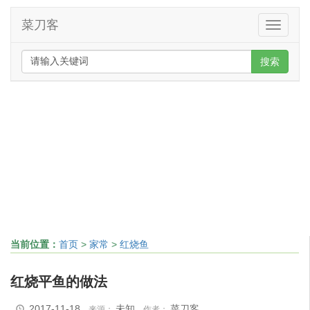
菜刀客
Toggle
navigati
搜索
当前位置：
首页
>
家常
>
红烧鱼
红烧平鱼的做法
2017-11-18
未知
菜刀客
来源：
作者：