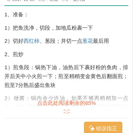
1、准备：
1）把鱼洗净，切段，加地瓜粉裹一下
2）切好
西红柿
、葱段；并切一点
葱花
最后用
2、煎炒
1）煎鱼段：锅热下油，油热后下裹好粉的鱼肉，排
开后关中小火煎一下；煎至稍稍变金黄色后翻面煎；
煎至7分熟后盛出鱼块
2）做酱：锅内余少许油，如果不够再稍稍加一点
点击此处阅读剩余的65%
点，油热后下葱段爆炒一会儿，然后加入西红柿和少
量酱油炒1分钟左右，用小碗往锅里加半碗水，小焖
一下
错误指正