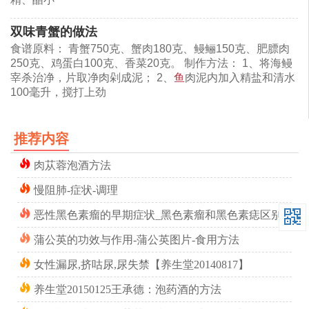
双味青蟹的做法
食谱原料： 青蟹750克、蟹肉180克、鳗鲡150克、肥膘肉
250克、鸡蛋白100克、香菜20克。 制作方法： 1、将海鳗
宰杀治净，片取净肉剁成泥； 2、
鱼
肉泥内加入精盐和清水
100毫升，搅打上劲
推荐内容
肉苁蓉泡酒方法
慢阻肺-症状-调理
恶性黑色素瘤的早期症状_黑色素瘤和黑色素痣区别
蒲公英的功效与作用-蒲公英图片-食用方法
女性漏尿,挤咕尿,尿失禁【养生堂20140817】
养生堂20150125王承德：泡药酒的方法