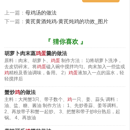
3、鸡蛋调味；
上一篇：
母鸡汤的做法
4、锅内烧油煎蛋，下番茄，掺汤放调味，竹荪熟后
下一篇：
黄芪黄酒炖鸡-黄芪炖鸡的功效_图片
起锅装盆即成。
『 猜你喜欢 』
胡萝卜肉末蒸
鸡蛋
羹的做法
原料：肉末、胡萝卜、
鸡蛋
制作方法： 1)将胡萝卜洗净，
去皮切碎末。将
鸡蛋
磕入碗中搅拌均匀。肉末加入一些盐或
鸡
精粉及香油调味，备用。 2）
鸡蛋
液加入一点的温水，轻
轻搅拌后
蟹炒
鸡
的做法
主料：大闸蟹3只、带子数个、
鸡
一只、姜、蒜头 调料：
油、盐、糖、酱油 制作方法： 1、先炒香蒜、姜等调料。
2、再放带子和蟹一起炒。 3、把蟹和带子炒8分熟后，起
锅。 4、再放油