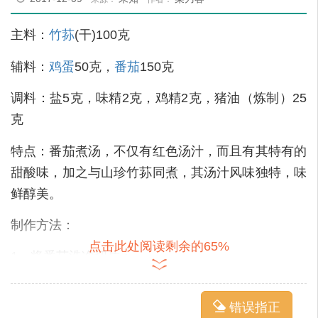
主料：
竹荪
(干)100克
辅料：
鸡蛋
50克，
番茄
150克
调料：盐5克，味精2克，鸡精2克，猪油（炼制）25
克
特点：番茄煮汤，不仅有红色汤汁，而且有其特有的
甜酸味，加之与山珍竹荪同煮，其汤汁风味独特，味
鲜醇美。
制作方法：
点击此处阅读剩余的65%
1、将番茄洗净切片；
2、干竹荪用水发并漂洗干净；
错误指正