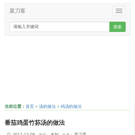
菜刀客
Toggle
navigati
搜索
当前位置：
首页
>
汤的做法
>
鸡汤的做法
番茄鸡蛋竹荪汤的做法
2017-12-09
未知
菜刀客
来源：
作者：