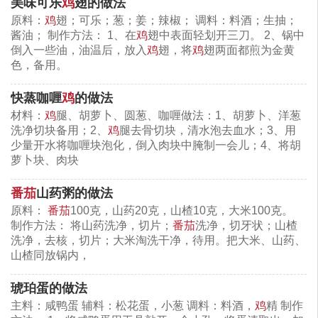
美味可乐
鸡
翅的做法
原料：
鸡
翅；可乐；葱；姜；辣椒； 调料：料酒；生抽；
酱油； 制作方法： 1、在
鸡
翅中表面轻划开三刀。 2、锅中
转载须保留网址：
https://www.caidaoke.com/tang/jitang/9022.html
倒入一些油，油温后，放入
鸡
翅，将
鸡
翅两面都煎为金黄
色，备用。
相关内容：
快蒸咖喱
鸡
的做法
鸡蛋
番茄
竹荪
鸡
材料：
鸡
腿、胡萝卜、圆葱、咖喱做法：1、胡萝卜、洋葱
洗净切块备用；2、
鸡
腿去骨切块，清水泡去血水；3、用
少量开水将咖喱块泡化，倒入肉块中腌制一会儿；4、将胡
萝卜块、肉块
番茄
山药粥的做法
原料：
番茄
100克，山药20克，山楂10克，大米100克。
制作方法： 将山药洗净，切片；
番茄
洗净，切牙状；山楂
洗净，去核，切片；大米淘洗干净，待用。把大米、山药、
山楂同放锅内，
琥珀蛋的做法
主料：咸鸭蛋 辅料：松花蛋，小葱 调料：料酒，
鸡
精 制作