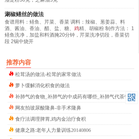
涮椒鳝丝的做法
食谱用料：鳝鱼、芹菜、香菜 调料：辣椒、葱姜蒜、料
酒、酱油、香油、醋、盐、糖、
鸡
精、胡椒粉 制作方法： 1
鳝鱼洗净，加盐和料酒腌20分钟，芹菜洗净切段，香菜切
段 2锅中烧开
推荐内容
松茸汤的做法-松茸的家常做法
萝卜缓解消化积食的做法
补肺气的食物_补肺气的中成药有哪些_补肺气代茶饮
网友拍玻尿酸隆鼻-非手术隆鼻
食疗法调理脾胃,鸡内金治疗食积
健康之路:老年人力量训练20140806