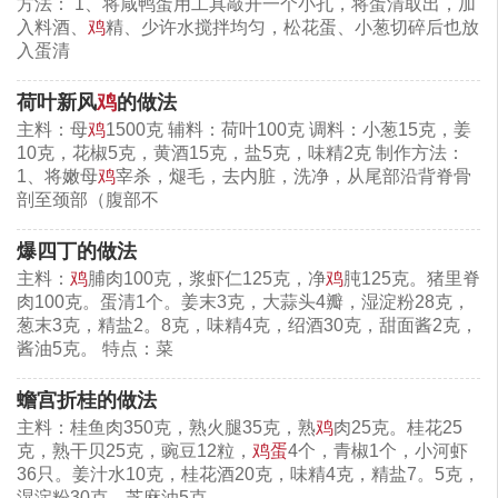
方法： 1、将咸鸭蛋用工具敲开一个小孔，将蛋清取出，加
入料酒、
鸡
精、少许水搅拌均匀，松花蛋、小葱切碎后也放
入蛋清
荷叶新风
鸡
的做法
主料：母
鸡
1500克 辅料：荷叶100克 调料：小葱15克，姜
10克，花椒5克，黄酒15克，盐5克，味精2克 制作方法：
1、将嫩母
鸡
宰杀，煺毛，去内脏，洗净，从尾部沿背脊骨
剖至颈部（腹部不
爆四丁的做法
主料：
鸡
脯肉100克，浆虾仁125克，净
鸡
肫125克。猪里脊
肉100克。蛋清1个。姜末3克，大蒜头4瓣，湿淀粉28克，
葱末3克，精盐2。8克，味精4克，绍酒30克，甜面酱2克，
酱油5克。 特点：菜
蟾宫折桂的做法
主料：桂鱼肉350克，熟火腿35克，熟
鸡
肉25克。桂花25
克，熟干贝25克，豌豆12粒，
鸡蛋
4个，青椒1个，小河虾
36只。姜汁水10克，桂花酒20克，味精4克，精盐7。5克，
湿淀粉30克，芝麻油5克