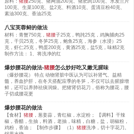
原料：
猪腰
250克、猪网油200克、猪肥肉100克、水发兰片
100克、生菜100克、盐2克、料酒10克、蛋清豆粉40克、
素油300克、香油25克
八宝芙蓉鲟的做法
材料：青蟹750克，
猪腰
子25克，鸭肫25克，鸡胸脯肉25
克，干贝25克，冬笋25克，鲍鱼25克，海参（水浸）25
克，虾仁25克，鸭蛋200克，黄酒25克，盐5克，味精2克
制作方法： 1、将洗净的红
爆炒腰花的做法-
猪腰
怎么炒好吃又嫩无腥味
（爆炒腰花） 特点 动物肾脏中医认为可以补肾气、益精
髓，养血护肝，在冬天搭配应季的冬笋，不仅可以去腥臊增
鲜，还可以养肺祛痰润燥。把猪肾切花刀，俗称为腰花，腰
子切成腰花更
爆炒腰花的做法
【食材】
猪腰
，葱姜蒜，青红椒，水淀粉； 【调料】干辣
椒，香醋，生抽，料酒，老抽，味精，白糖，盐，胡椒粉，
鸡粉，香油； 【制作步骤】 （1）
猪腰
洗净，切十字花刀。
锅里水烧