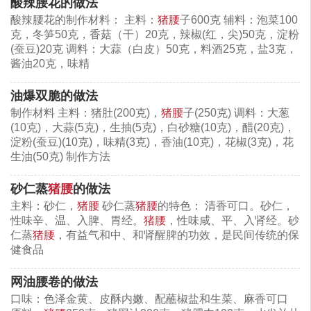
酸辣腰花的做法
入水中用力将血水挤出即可。此外，在烹调时加入
姜
酸辣腰花的制作材料： 主料：
猪腰
子600克 辅料：泡菜100
葱，适量的黄
酒
也有去腥味的效果。
克，冬笋50克，香菇（干）20克，辣椒(红，尖)50克，淀粉
(蚕豆)20克 调料：大蒜（白皮）50克，料酒25克，盐3克，
酱油20克，味精
转载须保留网址：
https://www.caidaoke.com/tang/yst/18251.html
油爆双脆的做法
相关内容：
制作材料 主料：猪肚(200克)，
猪腰
子(250克) 调料：大葱
(10克)，大蒜(5克)，生抽(5克)，白砂糖(10克)，醋(20克)，
淀粉(蚕豆)(10克)，味精(3克)，香油(10克)，花椒(3克)，花
猪腰
生油(50克) 制作方法
砂仁蒸
猪腰
的做法
主料：砂仁，
猪腰
砂仁蒸
猪腰
的特色： 清香可口。砂仁，
性味辛、温、入脾、胃经。
猪腰
，性味咸、平、入肾经。砂
仁蒸
猪腰
，有益气和中、和肾醒脾的功效，是民间传统的保
健食品
网油腰卷的做法
口味：色泽金黄、皮酥内嫩、配蘸椒盐和生菜、麻香可口