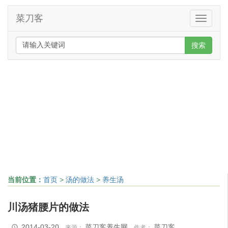
菜刀客
Toggle
navigati
搜索
当前位置：
首页
>
汤的做法
>
养生汤
川汤猪腰片的做法
2014-03-20
菜刀客养生网
菜刀客
来源：
作者：