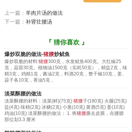
5、最后再烧入汤汁没过猪腰，点缀上葱段即可；
上一篇：
羊肉片汤的做法
下一篇：
补肾壮腰汤
『 猜你喜欢 』
爆炒双脆的做法-
猪腰
炒鱿鱼
爆炒双脆的材料:
猪腰
300克，水发鱿鱼400克。大红椒25
克，蒜苗30克。植物油1500克（实耗50克），精盐2克，味
精3克，鸡精1克，酱油2克，料酒20克，整干椒10克，姜、
蒜子各10克，香油5克，
川汤腰片
淡菜酥腰的做法
猪腰健康有小常识
淡菜酥腰的材料：淡菜(鲜)(75克)
猪腰
子(180克) 火腿(25克)
盐(4克) 味精(2克) 冰糖(2克) 小葱(10克) 黄酒(5克) 姜(10克)
鸡油(10克) 淡菜酥腰的做法： 1. 将
猪腰
撕去皮膜，在腰臊
猪腰之所以有腥味，大多是因为猪腰内的白筋所造成
部位划3.3 厘米
的，所以剖开猪腰后，要仔细把白筋剔除干净，再放