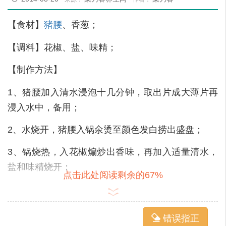
【食材】
猪腰
、香葱；
【调料】花椒、盐、味精；
【制作方法】
1、猪腰加入清水浸泡十几分钟，取出片成大薄片再
浸入水中，备用；
2、水烧开，猪腰入锅氽烫至颜色发白捞出盛盘；
3、锅烧热，入花椒煸炒出香味，再加入适量清水，
盐和味精烧开；
点击此处阅读剩余的67%
4、闭火，捞出花椒，将烧好的汤烧到猪腰上，反复
两次冲入净血水冲洗干净；
错误指正