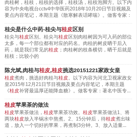
肉桂树，桂枝，桂枝的选择，桂枝汤，桂枝泡脚方。以下内
适应症：腰肌劳损性疼痛（敷在命门穴、肾俞穴），
容为中央电视台cctv4中华医药2018年10月20日节目视频及
要点内容笔记，本期主题《散寒解表话哮喘》。做客专家：
寒性的腹痛，寒性的肩凝，寒性引起的腰腿痛。
桂尖是什么中药-桂尖与
桂皮
区别
2、桂皮
羊肉
汤
桂尖与
桂皮
区别。桂尖与
桂皮
区别肉桂树因为可入药的部位
太多，每一个部位都有对应的药名。肉桂的树皮晒干后入
组成：羊肉500克，桂皮5克，
当归
15克，生
姜
30
药，就是我们常见的
桂皮
；肉桂树的枝条横切，晒干后就是
克；
桂枝；比较小的
功效作用：天寒时，最适合用肉桂来
煲
羊肉汤，可以
陈允斌,肉桂与
桂皮
,
桂皮
挑选20151221家政女皇
起到温中健胃、治腹冷，暖腰膝、壮肾阳的作用。
桂皮
煮肉，挑选好肉桂与
桂皮
。以下内容为河北卫视家政女
皇2015年12月21日节目视频及要点内容笔记，本期主题
《
桂皮
补肾最温厚还能降血糖》。做客专家：著名中医专...
桂皮
苹果茶的做法
桂皮
苹果茶做法，
桂皮
苹果茶功效。
桂皮
苹果茶做法1、将
两块
桂皮
放入半锅水中熬煮。2、15分钟后，待
桂皮
煮出味
道，放入一个切好的苹果，再煮制3分钟。3、放入适量...