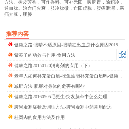
方法。树皮芳香，可作香料。可补元阳，暖脾胃，除积冷，
通血脉。治命门火衰，肢冷脉微，亡阳虚脱，腹痛泄泻，寒
疝奔豚，腰膝
推荐内容
健康之路:眼睛不适原因-眼睛红出血是什么原因20151109
紫苏子的功效与作用-食用方法
健康之路20150120消毒剂的应用（下）
老年人如何补充蛋白质-吃鱼油能补充蛋白质吗-健康之路20150108
(暖腿外敷方)
减肥方法-肥胖对身体的危害有哪些
健康之路20160505毛更生:突发脑卒中怎么处理
桂皮
山楂
饮
脾胃虚寒症状及调理方法-脾胃虚寒中药常用配方
【组成】桂皮6克，山楂肉10克，红糖30克。
桂圆肉的食用方法及作用
【制法】以水煮熬桂皮，山楂，滤汁放入红糖调 匀