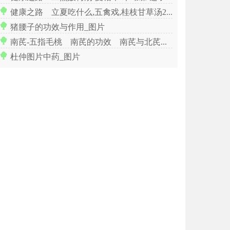
健康之路 立夏吃什么,五禽戏,桂枝甘草汤20220505钱会南
猪腰子的功效与作用_图片
南芪-五指毛桃 南芪的功效 南芪与北芪的区别与作用
杜仲图片中药_图片