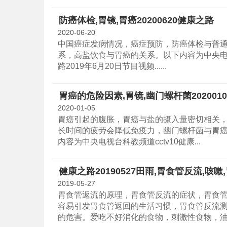
防癌体检,胃镜,胃癌20200620健康之路
2020-06-20
中国癌症发病情况，癌症预防，防癌体检与普
系，高盐饮食与胃癌的关系。以下内容为中央电视
路2019年6月20日节目视频......
胃癌的危险因素,胃镜,幽门螺杆菌202001
2020-01-05
胃癌引起的腹胀，胃癌与盐的摄入量密切相关
长时间的疲劳会降低免疫力，幽门螺杆菌与胃
内容为中央电视台科教频道cctv10健康...
健康之路20190527田雨,胃食管反流,咳嗽
2019-05-27
胃食管返流的原理，胃食管反流的症状，胃食
容易引发胃食管返回的生活习惯，胃食管反流
的危害。爱吃不好消化的食物，刺激性食物，油..