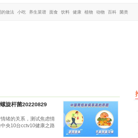
粥的做法
小吃
养生菜谱
面食
饮料
健康
植物
动物
百科
菌类
旋杆菌20220829
与情绪的关系，测试焦虑情
10台cctv10健康之路