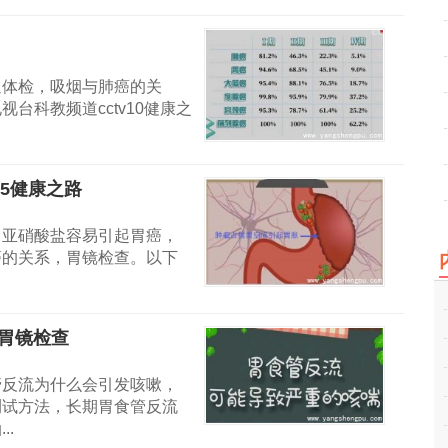
通体检，吸烟与肺癌的关
台科教频道cctv10健康之
05健康之路
，亚硝酸盐容易引起胃癌，
癌的关系，胃镜检查。以下
,胃镜检查
管反流为什么会引发咳嗽，
测试方法，长期胃食管反流
.