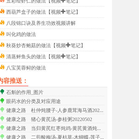
五彩绘虾仁的做法【视频+笔记】
西葫芦盒子的做法【视频+笔记】
八段锦口诀及养生功效视频讲解
叫化鸡的做法
秋葵炒杏鲍菇的做法【视频+笔记】
清蒸鲆鱼头的做法【视频+笔记】
八宝芙蓉鲟的做法
内容推送：
石斛的作用_图片
眼药水的分类及对应用途
健康之路 杜仲炖腰子-人参鹿茸海马酒20220501
健康之路 猪心黄芪汤-参桂粥20220502
健康之路 当归黄芪红枣炖鸡-黄芪黄酒炖鸡20220503
健康之路 二煎酸梅汤-夏枯草-木蝴蝶-莲子心麦冬茶20220504