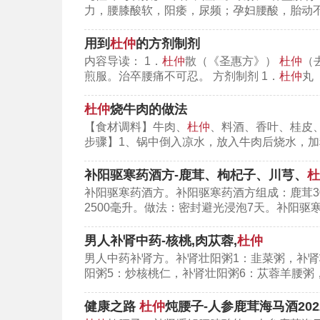
力，腰膝酸软，阳痿，尿频；孕妇腰酸，胎动不
鼠、小鼠亦有利尿作用。杜仲中含钾0.4
用到
杜仲
的方剂制剂
内容导读： 1．
杜仲
散（《圣惠方》）
杜仲
（
煎服。治卒腰痛不可忍。 方剂制剂 1．
杜仲
丸
杜仲
烧牛肉的做法
【食材调料】牛肉、
杜仲
、料酒、香叶、桂皮
步骤】1、锅中倒入凉水，放入牛肉后烧水，加
补阳驱寒药酒方-鹿茸、枸杞子、川芎、
杜
补阳驱寒药酒方。补阳驱寒药酒方组成：鹿茸30
2500毫升。做法：密封避光浸泡7天。补阳驱寒药酒方
男人补肾中药-核桃,肉苁蓉,
杜仲
男人中药补肾方。补肾壮阳粥1：韭菜粥，补肾
阳粥5：炒核桃仁，补肾壮阳粥6：苁蓉羊腰粥
（图：中药杜仲）
健康之路
杜仲
炖腰子-人参鹿茸海马酒2022
功效与作用