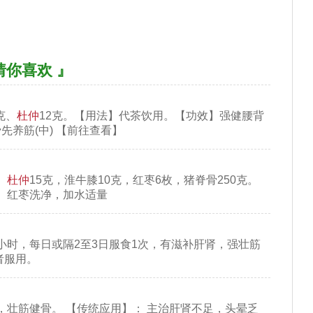
猜你喜欢 』
克、
杜仲
12克。【用法】代茶饮用。【功效】强健腰背
骨先养筋(中) 【前往查看】
：
杜仲
15克，淮牛膝10克，红枣6枚，猪脊骨250克。
、红枣洗净，加水适量
1小时，每日或隔2至3日服食1次，有滋补肝肾，强壮筋
者服用。
均有利尿作用，且无"快速耐受"现象。对正常大
，壮筋健骨。 【传统应用】： 主治肝肾不足，头晕乏