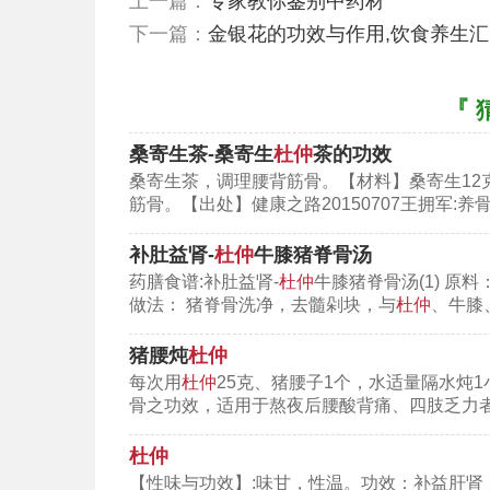
上一篇：
专家教你鉴别中药材
下一篇：
金银花的功效与作用,饮食养生汇
『 
桑寄生茶-桑寄生
杜仲
茶的功效
桑寄生茶，调理腰背筋骨。【材料】桑寄生12
筋骨。【出处】健康之路20150707王拥军:养
补肚益肾-
杜仲
牛膝猪脊骨汤
药膳食谱:补肚益肾-
杜仲
牛膝猪脊骨汤(1) 原料
做法： 猪脊骨洗净，去髓剁块，与
杜仲
、牛膝
（图：杜仲的作用）
猪腰炖
杜仲
杜仲的作用
每次用
杜仲
25克、猪腰子1个，水适量隔水炖
骨之功效，适用于熬夜后腰酸背痛、四肢乏力
降压作用：如杜仲降压茶
杜仲
利尿作用：杜仲的各种制剂对麻醉犬
【性味与功效】:味甘，性温。功效：补益肝肾