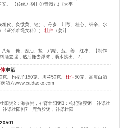
安。 【传统方剂】①青娥丸(《太平
%，故推论利尿可能与钾有关。
去粗皮、炙微黄、锉）、丹参、川芎、桂心、细辛。水
（《证治准绳女科》）
杜仲
（姜汁
、八角、糖、酱油、盐、鸡精、葱、姜、红枣。【制作
料酒去腥，然后撇去浮沫，沥水捞出。2、
仲
泡酒
克、枸杞子150克、川芎50克、
杜仲
50克、高度白酒
www.caidaoke.com
壮阳粥2：海参粥，补肾壮阳粥3：枸杞猪腰粥，补肾壮
，补肾壮阳粥7：鹿角胶粥，补肾壮阳
0501